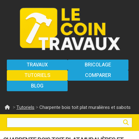
TRAVAUX
BRICOLAGE
TUTORIELS
COMPARER
BLOG
>
>
Tutoriels
Charpente bois toit plat muralières et sabots